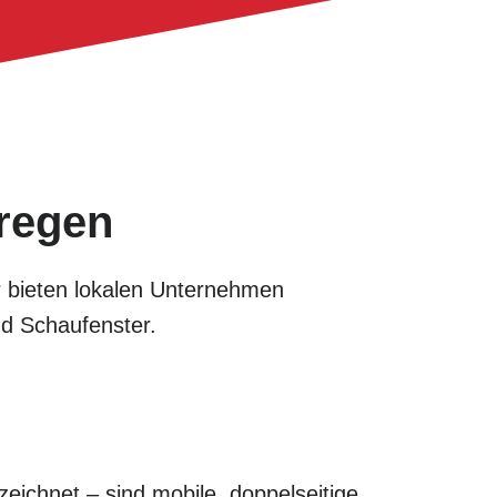
rregen
ir bieten lokalen Unternehmen
nd Schaufenster.
eichnet – sind mobile, doppelseitige