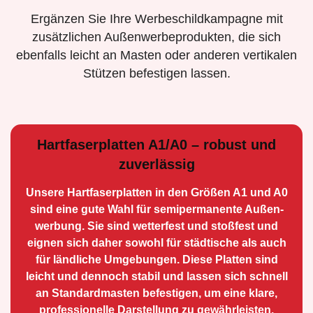
Ergänzen Sie Ihre Werbeschildkampagne mit
zusätzlichen Außenwerbeprodukten, die sich
ebenfalls leicht an Masten oder anderen vertikalen
Stützen befestigen lassen.
Hartfaserplatten A1/A0 – robust und
zuverlässig
Unsere Hartfaserplatten in den Größen A1 und A0
sind eine gute Wahl für semiperma­nente Außen­
werbung. Sie sind wetterfest und stoßfest und
eignen sich daher sowohl für städtische als auch
für ländliche Umge­bungen. Diese Platten sind
leicht und dennoch stabil und lassen sich schnell
an Standard­masten befestigen, um eine klare,
professionelle Darstellung zu gewährleisten.