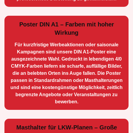
Poster DIN A1 – Farben mit hoher
Wirkung
Für kurzfristige Werbe­aktionen oder saisonale
Kampagnen sind unsere DIN A1-Poster eine
ausge­zeichnete Wahl. Gedruckt in lebendigen 4/0
CMYK-Farben liefern sie scharfe, auffällige Bilder,
die an belebten Orten ins Auge fallen. Die Poster
passen in Standardrahmen oder Masthalterungen
und sind eine kostengünstige Möglichkeit, zeitlich
begrenzte Angebote oder Veranstaltungen zu
bewerben.
Masthalter für LKW-Planen – Große