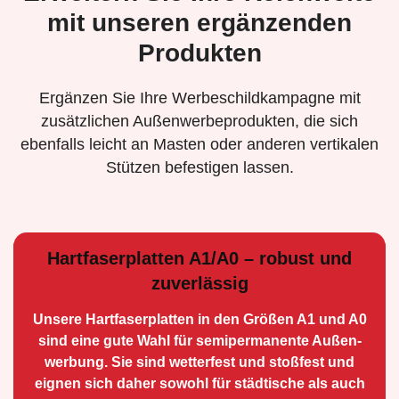
mit unseren ergänzenden
Produkten
Ergänzen Sie Ihre Werbeschildkampagne mit
zusätzlichen Außenwerbeprodukten, die sich
ebenfalls leicht an Masten oder anderen vertikalen
Stützen befestigen lassen.
Hartfaserplatten A1/A0 – robust und
zuverlässig
Unsere Hartfaserplatten in den Größen A1 und A0
sind eine gute Wahl für semiperma­nente Außen­
werbung. Sie sind wetterfest und stoßfest und
eignen sich daher sowohl für städtische als auch