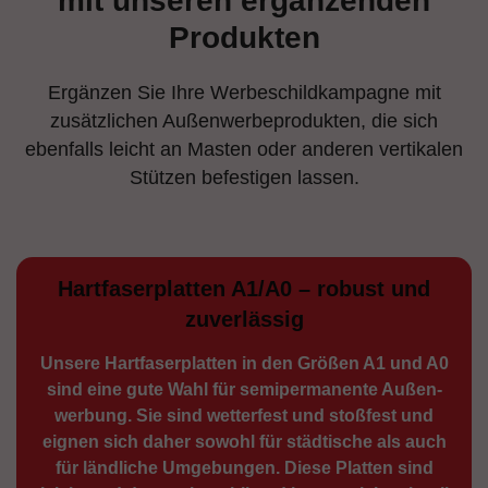
mit unseren ergänzenden
Produkten
Ergänzen Sie Ihre Werbeschildkampagne mit
zusätzlichen Außenwerbeprodukten, die sich
ebenfalls leicht an Masten oder anderen vertikalen
Stützen befestigen lassen.
Hartfaserplatten A1/A0 – robust und
zuverlässig
Unsere Hartfaserplatten in den Größen A1 und A0
sind eine gute Wahl für semiperma­nente Außen­
werbung. Sie sind wetterfest und stoßfest und
eignen sich daher sowohl für städtische als auch
für ländliche Umge­bungen. Diese Platten sind