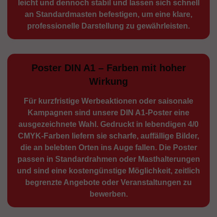
leicht und dennoch stabil und lassen sich schnell
an Standard­masten befestigen, um eine klare,
professionelle Darstellung zu gewährleisten.
Poster DIN A1 – Farben mit hoher
Wirkung
Für kurzfristige Werbe­aktionen oder saisonale
Kampagnen sind unsere DIN A1-Poster eine
ausge­zeichnete Wahl. Gedruckt in lebendigen 4/0
CMYK-Farben liefern sie scharfe, auffällige Bilder,
die an belebten Orten ins Auge fallen. Die Poster
passen in Standardrahmen oder Masthalterungen
und sind eine kostengünstige Möglichkeit, zeitlich
begrenzte Angebote oder Veranstaltungen zu
bewerben.