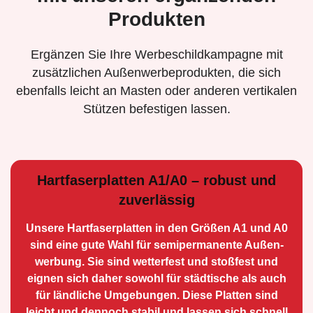
Produkten
Ergänzen Sie Ihre Werbeschildkampagne mit
zusätzlichen Außenwerbeprodukten, die sich
ebenfalls leicht an Masten oder anderen vertikalen
Stützen befestigen lassen.
Hartfaserplatten A1/A0 – robust und
zuverlässig
Unsere Hartfaserplatten in den Größen A1 und A0
sind eine gute Wahl für semiperma­nente Außen­
werbung. Sie sind wetterfest und stoßfest und
eignen sich daher sowohl für städtische als auch
für ländliche Umge­bungen. Diese Platten sind
leicht und dennoch stabil und lassen sich schnell