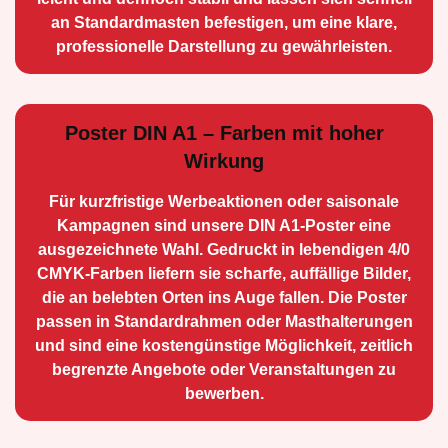
an Standard­masten befestigen, um eine klare,
professionelle Darstellung zu gewährleisten.
Poster DIN A1 – Farben mit hoher
Wirkung
Für kurzfristige Werbe­aktionen oder saisonale
Kampagnen sind unsere DIN A1-Poster eine
ausge­zeichnete Wahl. Gedruckt in lebendigen 4/0
CMYK-Farben liefern sie scharfe, auffällige Bilder,
die an belebten Orten ins Auge fallen. Die Poster
passen in Standardrahmen oder Masthalterungen
und sind eine kostengünstige Möglichkeit, zeitlich
begrenzte Angebote oder Veranstaltungen zu
bewerben.