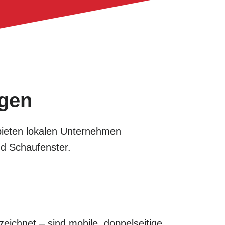
egen
r bieten lokalen Unternehmen
nd Schaufenster.
eichnet – sind mobile, doppelseitige