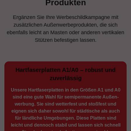
Produkten
Ergänzen Sie Ihre Werbeschildkampagne mit
zusätzlichen Außenwerbeprodukten, die sich
ebenfalls leicht an Masten oder anderen vertikalen
Stützen befestigen lassen.
Hartfaserplatten A1/A0 – robust und
zuverlässig
Unsere Hartfaserplatten in den Größen A1 und A0
sind eine gute Wahl für semiperma­nente Außen­
werbung. Sie sind wetterfest und stoßfest und
eignen sich daher sowohl für städtische als auch
für ländliche Umge­bungen. Diese Platten sind
leicht und dennoch stabil und lassen sich schnell