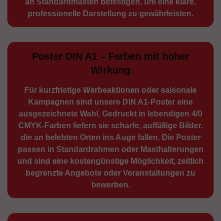
an Standard­masten befestigen, um eine klare,
professionelle Darstellung zu gewährleisten.
Poster DIN A1 – Farben mit hoher
Wirkung
Für kurzfristige Werbe­aktionen oder saisonale
Kampagnen sind unsere DIN A1-Poster eine
ausge­zeichnete Wahl. Gedruckt in lebendigen 4/0
CMYK-Farben liefern sie scharfe, auffällige Bilder,
die an belebten Orten ins Auge fallen. Die Poster
passen in Standardrahmen oder Masthalterungen
und sind eine kostengünstige Möglichkeit, zeitlich
begrenzte Angebote oder Veranstaltungen zu
bewerben.