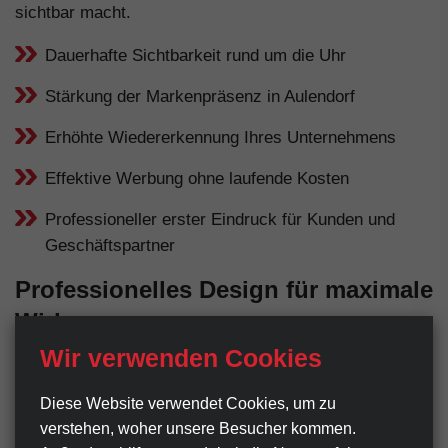
sichtbar macht.
Dauerhafte Sichtbarkeit rund um die Uhr
Stärkung der Markenpräsenz in Aulendorf
Erhöhte Wiedererkennung Ihres Unternehmens
Effektive Werbung ohne laufende Kosten
Professioneller erster Eindruck für Kunden und
Geschäftspartner
Professionelles Design für maximale
Wirkung
Wir verwenden Cookies
Ein Werbeschild ist oft der erste Kontaktpunkt
zwischen Ihrem Unternehmen und potenziellen Kunden
Diese Website verwendet Cookies, um zu
in Aulendorf. Deshalb legen wir großen Wert auf ein
verstehen, woher unsere Besucher kommen.
professionelles, gut durchdachtes Design. Klare