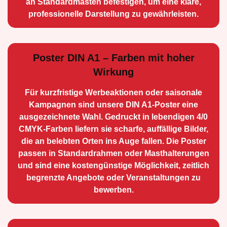
an Standard­masten befestigen, um eine klare,
professionelle Darstellung zu gewährleisten.
Poster DIN A1 – Farben mit hoher
Wirkung
Für kurzfristige Werbe­aktionen oder saisonale
Kampagnen sind unsere DIN A1-Poster eine
ausge­zeichnete Wahl. Gedruckt in lebendigen 4/0
CMYK-Farben liefern sie scharfe, auffällige Bilder,
die an belebten Orten ins Auge fallen. Die Poster
passen in Standardrahmen oder Masthalterungen
und sind eine kostengünstige Möglichkeit, zeitlich
begrenzte Angebote oder Veranstaltungen zu
bewerben.