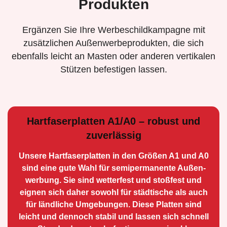
Produkten
Ergänzen Sie Ihre Werbeschildkampagne mit
zusätzlichen Außenwerbeprodukten, die sich
ebenfalls leicht an Masten oder anderen vertikalen
Stützen befestigen lassen.
Hartfaserplatten A1/A0 – robust und
zuverlässig
Unsere Hartfaserplatten in den Größen A1 und A0
sind eine gute Wahl für semiperma­nente Außen­
werbung. Sie sind wetterfest und stoßfest und
eignen sich daher sowohl für städtische als auch
für ländliche Umge­bungen. Diese Platten sind
leicht und dennoch stabil und lassen sich schnell