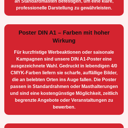
an Standard­masten befestigen, um eine klare,
professionelle Darstellung zu gewährleisten.
Poster DIN A1 – Farben mit hoher
Wirkung
Für kurzfristige Werbe­aktionen oder saisonale
Kampagnen sind unsere DIN A1-Poster eine
ausge­zeichnete Wahl. Gedruckt in lebendigen 4/0
CMYK-Farben liefern sie scharfe, auffällige Bilder,
die an belebten Orten ins Auge fallen. Die Poster
passen in Standardrahmen oder Masthalterungen
und sind eine kostengünstige Möglichkeit, zeitlich
begrenzte Angebote oder Veranstaltungen zu
bewerben.