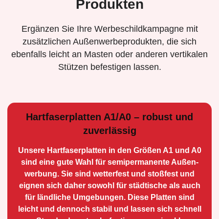
Produkten
Ergänzen Sie Ihre Werbeschildkampagne mit
zusätzlichen Außenwerbeprodukten, die sich
ebenfalls leicht an Masten oder anderen vertikalen
Stützen befestigen lassen.
Hartfaserplatten A1/A0 – robust und
zuverlässig
Unsere Hartfaserplatten in den Größen A1 und A0
sind eine gute Wahl für semiperma­nente Außen­
werbung. Sie sind wetterfest und stoßfest und
eignen sich daher sowohl für städtische als auch
für ländliche Umge­bungen. Diese Platten sind
leicht und dennoch stabil und lassen sich schnell