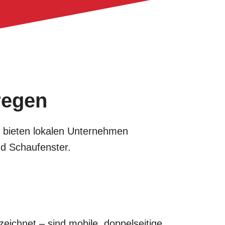
regen
ir bieten lokalen Unternehmen
nd Schaufenster.
eichnet – sind mobile, doppelseitige