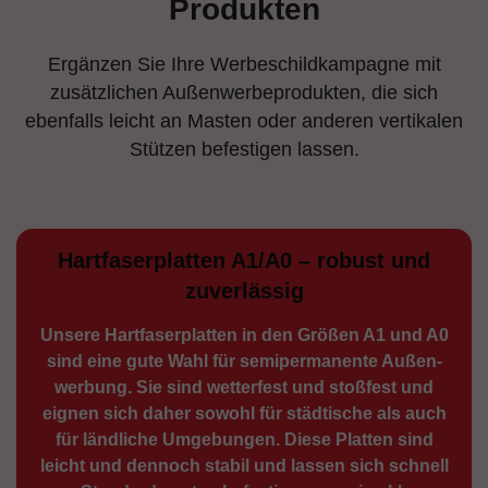
Produkten
Ergänzen Sie Ihre Werbeschildkampagne mit
zusätzlichen Außenwerbeprodukten, die sich
ebenfalls leicht an Masten oder anderen vertikalen
Stützen befestigen lassen.
Hartfaserplatten A1/A0 – robust und
zuverlässig
Unsere Hartfaserplatten in den Größen A1 und A0
sind eine gute Wahl für semiperma­nente Außen­
werbung. Sie sind wetterfest und stoßfest und
eignen sich daher sowohl für städtische als auch
für ländliche Umge­bungen. Diese Platten sind
leicht und dennoch stabil und lassen sich schnell