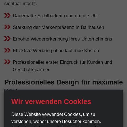
sichtbar macht.
Dauerhafte Sichtbarkeit rund um die Uhr
Stärkung der Markenpräsenz in Ballhausen
Erhöhte Wiedererkennung Ihres Unternehmens
Effektive Werbung ohne laufende Kosten
Professioneller erster Eindruck für Kunden und
Geschäftspartner
Professionelles Design für maximale
Wirkung
Wir verwenden Cookies
Ein Werbeschild ist oft der erste Kontaktpunkt
zwischen Ihrem Unternehmen und potenziellen Kunden
Diese Website verwendet Cookies, um zu
in Ballhausen. Deshalb legen wir großen Wert auf ein
verstehen, woher unsere Besucher kommen.
professionelles, gut durchdachtes Design. Klare