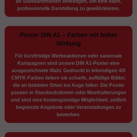
an Standard­masten befestigen, um eine klare,
professionelle Darstellung zu gewährleisten.
Poster DIN A1 – Farben mit hoher
Wirkung
Für kurzfristige Werbe­aktionen oder saisonale
Kampagnen sind unsere DIN A1-Poster eine
ausge­zeichnete Wahl. Gedruckt in lebendigen 4/0
CMYK-Farben liefern sie scharfe, auffällige Bilder,
die an belebten Orten ins Auge fallen. Die Poster
passen in Standardrahmen oder Masthalterungen
und sind eine kostengünstige Möglichkeit, zeitlich
begrenzte Angebote oder Veranstaltungen zu
bewerben.