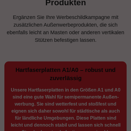
Produkten
Ergänzen Sie Ihre Werbeschildkampagne mit
zusätzlichen Außenwerbeprodukten, die sich
ebenfalls leicht an Masten oder anderen vertikalen
Stützen befestigen lassen.
Hartfaserplatten A1/A0 – robust und
zuverlässig
Unsere Hartfaserplatten in den Größen A1 und A0
sind eine gute Wahl für semiperma­nente Außen­
werbung. Sie sind wetterfest und stoßfest und
eignen sich daher sowohl für städtische als auch
für ländliche Umge­bungen. Diese Platten sind
leicht und dennoch stabil und lassen sich schnell