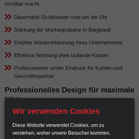
sichtbar macht.
Dauerhafte Sichtbarkeit rund um die Uhr
Stärkung der Markenpräsenz in Bargstedt
Erhöhte Wiedererkennung Ihres Unternehmens
Effektive Werbung ohne laufende Kosten
Professioneller erster Eindruck für Kunden und
Geschäftspartner
Professionelles Design für maximale
Wirkung
Wir verwenden Cookies
Ein Werbeschild ist oft der erste Kontaktpunkt
zwischen Ihrem Unternehmen und potenziellen Kunden
Diese Website verwendet Cookies, um zu
in Bargstedt. Deshalb legen wir großen Wert auf ein
verstehen, woher unsere Besucher kommen.
professionelles, gut durchdachtes Design. Klare