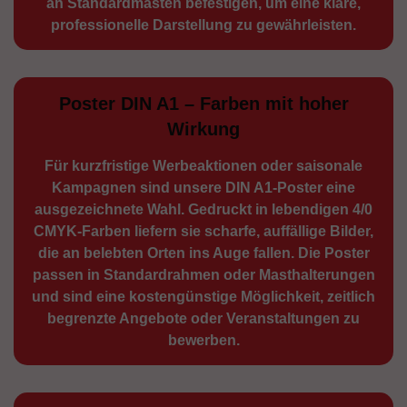
an Standard­masten befestigen, um eine klare,
professionelle Darstellung zu gewährleisten.
Poster DIN A1 – Farben mit hoher
Wirkung
Für kurzfristige Werbe­aktionen oder saisonale
Kampagnen sind unsere DIN A1-Poster eine
ausge­zeichnete Wahl. Gedruckt in lebendigen 4/0
CMYK-Farben liefern sie scharfe, auffällige Bilder,
die an belebten Orten ins Auge fallen. Die Poster
passen in Standardrahmen oder Masthalterungen
und sind eine kostengünstige Möglichkeit, zeitlich
begrenzte Angebote oder Veranstaltungen zu
bewerben.