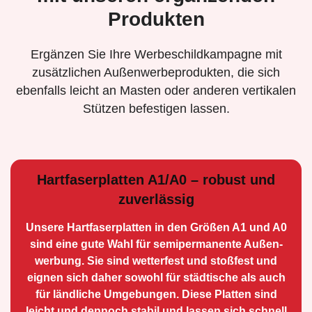
Produkten
Ergänzen Sie Ihre Werbeschildkampagne mit
zusätzlichen Außenwerbeprodukten, die sich
ebenfalls leicht an Masten oder anderen vertikalen
Stützen befestigen lassen.
Hartfaserplatten A1/A0 – robust und
zuverlässig
Unsere Hartfaserplatten in den Größen A1 und A0
sind eine gute Wahl für semiperma­nente Außen­
werbung. Sie sind wetterfest und stoßfest und
eignen sich daher sowohl für städtische als auch
für ländliche Umge­bungen. Diese Platten sind
leicht und dennoch stabil und lassen sich schnell