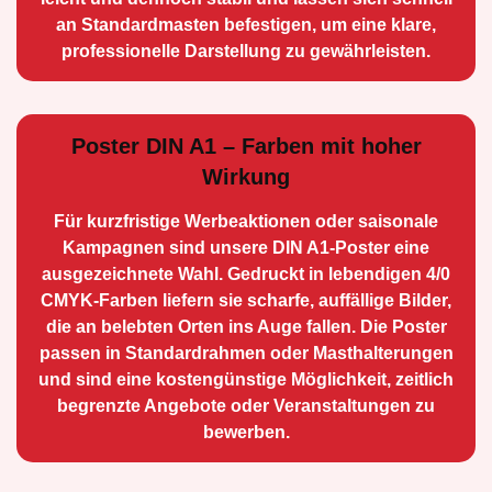
an Standard­masten befestigen, um eine klare,
professionelle Darstellung zu gewährleisten.
Poster DIN A1 – Farben mit hoher
Wirkung
Für kurzfristige Werbe­aktionen oder saisonale
Kampagnen sind unsere DIN A1-Poster eine
ausge­zeichnete Wahl. Gedruckt in lebendigen 4/0
CMYK-Farben liefern sie scharfe, auffällige Bilder,
die an belebten Orten ins Auge fallen. Die Poster
passen in Standardrahmen oder Masthalterungen
und sind eine kostengünstige Möglichkeit, zeitlich
begrenzte Angebote oder Veranstaltungen zu
bewerben.