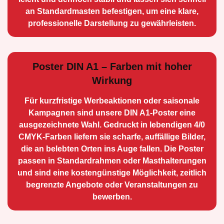
an Standard­masten befestigen, um eine klare,
professionelle Darstellung zu gewährleisten.
Poster DIN A1 – Farben mit hoher
Wirkung
Für kurzfristige Werbe­aktionen oder saisonale
Kampagnen sind unsere DIN A1-Poster eine
ausge­zeichnete Wahl. Gedruckt in lebendigen 4/0
CMYK-Farben liefern sie scharfe, auffällige Bilder,
die an belebten Orten ins Auge fallen. Die Poster
passen in Standardrahmen oder Masthalterungen
und sind eine kostengünstige Möglichkeit, zeitlich
begrenzte Angebote oder Veranstaltungen zu
bewerben.