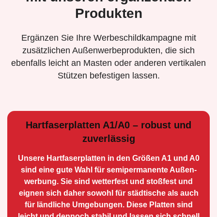
Produkten
Ergänzen Sie Ihre Werbeschildkampagne mit
zusätzlichen Außenwerbeprodukten, die sich
ebenfalls leicht an Masten oder anderen vertikalen
Stützen befestigen lassen.
Hartfaserplatten A1/A0 – robust und
zuverlässig
Unsere Hartfaserplatten in den Größen A1 und A0
sind eine gute Wahl für semiperma­nente Außen­
werbung. Sie sind wetterfest und stoßfest und
eignen sich daher sowohl für städtische als auch
für ländliche Umge­bungen. Diese Platten sind
leicht und dennoch stabil und lassen sich schnell