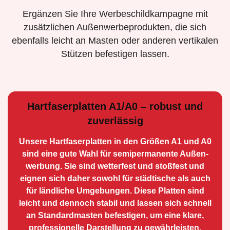
Ergänzen Sie Ihre Werbeschildkampagne mit
zusätzlichen Außenwerbeprodukten, die sich
ebenfalls leicht an Masten oder anderen vertikalen
Stützen befestigen lassen.
Hartfaserplatten A1/A0 – robust und
zuverlässig
Unsere Hartfaserplatten in den Größen A1 und A0
sind eine gute Wahl für semiperma­nente Außen­
werbung. Sie sind wetterfest und stoßfest und
eignen sich daher sowohl für städtische als auch
für ländliche Umge­bungen. Diese Platten sind
leicht und dennoch stabil und lassen sich schnell
an Standard­masten befestigen, um eine klare,
professionelle Darstellung zu gewährleisten.