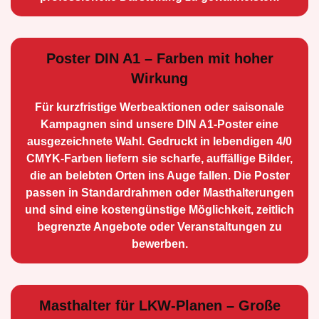
Poster DIN A1 – Farben mit hoher
Wirkung
Für kurzfristige Werbe­aktionen oder saisonale
Kampagnen sind unsere DIN A1-Poster eine
ausge­zeichnete Wahl. Gedruckt in lebendigen 4/0
CMYK-Farben liefern sie scharfe, auffällige Bilder,
die an belebten Orten ins Auge fallen. Die Poster
passen in Standardrahmen oder Masthalterungen
und sind eine kostengünstige Möglichkeit, zeitlich
begrenzte Angebote oder Veranstaltungen zu
bewerben.
Masthalter für LKW-Planen – Große