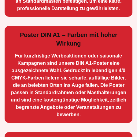
an Standard­masten befestigen, um eine klare,
professionelle Darstellung zu gewährleisten.
Poster DIN A1 – Farben mit hoher
Wirkung
Für kurzfristige Werbe­aktionen oder saisonale
Kampagnen sind unsere DIN A1-Poster eine
ausge­zeichnete Wahl. Gedruckt in lebendigen 4/0
CMYK-Farben liefern sie scharfe, auffällige Bilder,
die an belebten Orten ins Auge fallen. Die Poster
passen in Standardrahmen oder Masthalterungen
und sind eine kostengünstige Möglichkeit, zeitlich
begrenzte Angebote oder Veranstaltungen zu
bewerben.