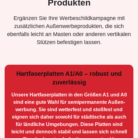
Produkten
Ergänzen Sie Ihre Werbeschildkampagne mit
zusätzlichen Außenwerbeprodukten, die sich
ebenfalls leicht an Masten oder anderen vertikalen
Stützen befestigen lassen.
Hartfaserplatten A1/A0 – robust und
zuverlässig
Unsere Hartfaserplatten in den Größen A1 und A0
sind eine gute Wahl für semiperma­nente Außen­
werbung. Sie sind wetterfest und stoßfest und
eignen sich daher sowohl für städtische als auch
für ländliche Umge­bungen. Diese Platten sind
leicht und dennoch stabil und lassen sich schnell