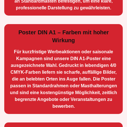
an Standard­masten befestigen, um eine klare,
professionelle Darstellung zu gewährleisten.
Poster DIN A1 – Farben mit hoher
Wirkung
Für kurzfristige Werbe­aktionen oder saisonale
Kampagnen sind unsere DIN A1-Poster eine
ausge­zeichnete Wahl. Gedruckt in lebendigen 4/0
CMYK-Farben liefern sie scharfe, auffällige Bilder,
die an belebten Orten ins Auge fallen. Die Poster
passen in Standardrahmen oder Masthalterungen
und sind eine kostengünstige Möglichkeit, zeitlich
begrenzte Angebote oder Veranstaltungen zu
bewerben.