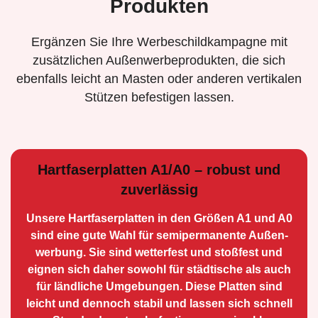
Produkten
Ergänzen Sie Ihre Werbeschildkampagne mit
zusätzlichen Außenwerbeprodukten, die sich
ebenfalls leicht an Masten oder anderen vertikalen
Stützen befestigen lassen.
Hartfaserplatten A1/A0 – robust und
zuverlässig
Unsere Hartfaserplatten in den Größen A1 und A0
sind eine gute Wahl für semiperma­nente Außen­
werbung. Sie sind wetterfest und stoßfest und
eignen sich daher sowohl für städtische als auch
für ländliche Umge­bungen. Diese Platten sind
leicht und dennoch stabil und lassen sich schnell