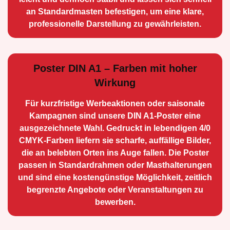
an Standard­masten befestigen, um eine klare,
professionelle Darstellung zu gewährleisten.
Poster DIN A1 – Farben mit hoher
Wirkung
Für kurzfristige Werbe­aktionen oder saisonale
Kampagnen sind unsere DIN A1-Poster eine
ausge­zeichnete Wahl. Gedruckt in lebendigen 4/0
CMYK-Farben liefern sie scharfe, auffällige Bilder,
die an belebten Orten ins Auge fallen. Die Poster
passen in Standardrahmen oder Masthalterungen
und sind eine kostengünstige Möglichkeit, zeitlich
begrenzte Angebote oder Veranstaltungen zu
bewerben.