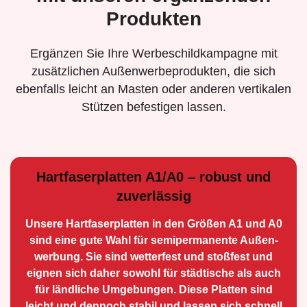
Produkten
Ergänzen Sie Ihre Werbeschildkampagne mit
zusätzlichen Außenwerbeprodukten, die sich
ebenfalls leicht an Masten oder anderen vertikalen
Stützen befestigen lassen.
Hartfaserplatten A1/A0 – robust und
zuverlässig
Unsere Hartfaserplatten in den Größen A1 und A0
sind eine gute Wahl für semiperma­nente Außen­
werbung. Sie sind wetterfest und stoßfest und
eignen sich daher sowohl für städtische als auch
für ländliche Umge­bungen. Diese Platten sind
leicht und dennoch stabil und lassen sich schnell