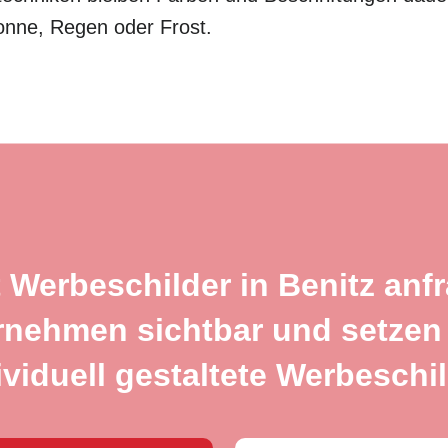
onne, Regen oder Frost.
t Werbeschilder in Benitz anf
rnehmen sichtbar und setzen 
ividuell gestaltete Werbeschil