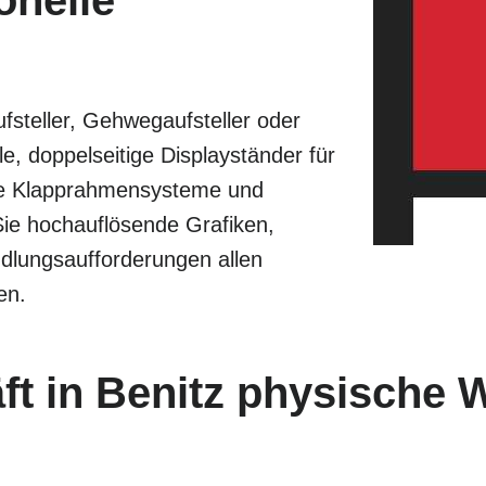
onelle
fsteller, Gehwegaufsteller oder
, doppelseitige Displayständer für
ne Klapprahmensysteme und
Sie hochauflösende Grafiken,
ndlungsaufforderungen allen
en.
t in Benitz physische 