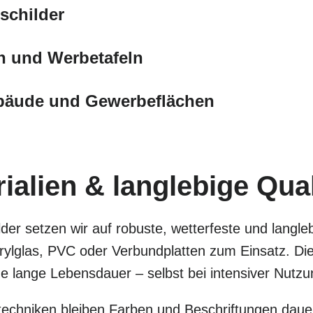
schilder
n und Werbetafeln
ebäude und Gewerbeflächen
alien & langlebige Qual
der setzen wir auf robuste, wetterfeste und langle
lglas, PVC oder Verbundplatten zum Einsatz. Dies
eine lange Lebensdauer – selbst bei intensiver Nut
chniken bleiben Farben und Beschriftungen dauer