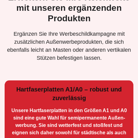
mit unseren ergänzenden
Produkten
Ergänzen Sie Ihre Werbeschildkampagne mit
zusätzlichen Außenwerbeprodukten, die sich
ebenfalls leicht an Masten oder anderen vertikalen
Stützen befestigen lassen.
Hartfaserplatten A1/A0 – robust und
zuverlässig
Unsere Hartfaserplatten in den Größen A1 und A0
sind eine gute Wahl für semiperma­nente Außen­
werbung. Sie sind wetterfest und stoßfest und
eignen sich daher sowohl für städtische als auch