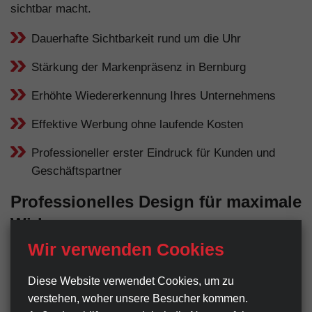
sichtbar macht.
Dauerhafte Sichtbarkeit rund um die Uhr
Stärkung der Markenpräsenz in Bernburg
Erhöhte Wiedererkennung Ihres Unternehmens
Effektive Werbung ohne laufende Kosten
Professioneller erster Eindruck für Kunden und
Geschäftspartner
Professionelles Design für maximale
Wirkung
Wir verwenden Cookies
Ein Werbeschild ist oft der erste Kontaktpunkt
zwischen Ihrem Unternehmen und potenziellen Kunden
Diese Website verwendet Cookies, um zu
in Bernburg. Deshalb legen wir großen Wert auf ein
verstehen, woher unsere Besucher kommen.
professionelles, gut durchdachtes Design. Klare