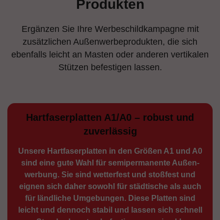
Produkten
Ergänzen Sie Ihre Werbeschildkampagne mit
zusätzlichen Außenwerbeprodukten, die sich
ebenfalls leicht an Masten oder anderen vertikalen
Stützen befestigen lassen.
Hartfaserplatten A1/A0 – robust und
zuverlässig
Unsere Hartfaserplatten in den Größen A1 und A0
sind eine gute Wahl für semiperma­nente Außen­
werbung. Sie sind wetterfest und stoßfest und
eignen sich daher sowohl für städtische als auch
für ländliche Umge­bungen. Diese Platten sind
leicht und dennoch stabil und lassen sich schnell