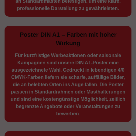
an Standard­masten befestigen, um eine klare,
professionelle Darstellung zu gewährleisten.
Poster DIN A1 – Farben mit hoher
Wirkung
Für kurzfristige Werbe­aktionen oder saisonale
Kampagnen sind unsere DIN A1-Poster eine
ausge­zeichnete Wahl. Gedruckt in lebendigen 4/0
CMYK-Farben liefern sie scharfe, auffällige Bilder,
die an belebten Orten ins Auge fallen. Die Poster
passen in Standardrahmen oder Masthalterungen
und sind eine kostengünstige Möglichkeit, zeitlich
begrenzte Angebote oder Veranstaltungen zu
bewerben.