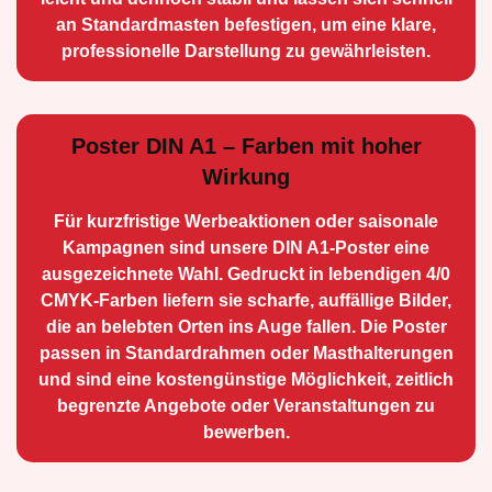
an Standard­masten befestigen, um eine klare,
professionelle Darstellung zu gewährleisten.
Poster DIN A1 – Farben mit hoher
Wirkung
Für kurzfristige Werbe­aktionen oder saisonale
Kampagnen sind unsere DIN A1-Poster eine
ausge­zeichnete Wahl. Gedruckt in lebendigen 4/0
CMYK-Farben liefern sie scharfe, auffällige Bilder,
die an belebten Orten ins Auge fallen. Die Poster
passen in Standardrahmen oder Masthalterungen
und sind eine kostengünstige Möglichkeit, zeitlich
begrenzte Angebote oder Veranstaltungen zu
bewerben.