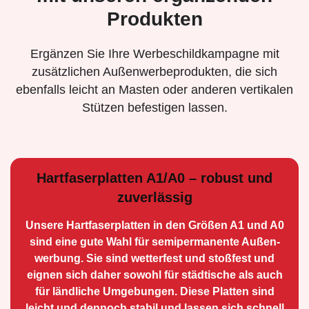
Produkten
Ergänzen Sie Ihre Werbeschildkampagne mit
zusätzlichen Außenwerbeprodukten, die sich
ebenfalls leicht an Masten oder anderen vertikalen
Stützen befestigen lassen.
Hartfaserplatten A1/A0 – robust und
zuverlässig
Unsere Hartfaserplatten in den Größen A1 und A0
sind eine gute Wahl für semiperma­nente Außen­
werbung. Sie sind wetterfest und stoßfest und
eignen sich daher sowohl für städtische als auch
für ländliche Umge­bungen. Diese Platten sind
leicht und dennoch stabil und lassen sich schnell