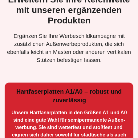
mit unseren ergänzenden
Produkten
Ergänzen Sie Ihre Werbeschildkampagne mit
zusätzlichen Außenwerbeprodukten, die sich
ebenfalls leicht an Masten oder anderen vertikalen
Stützen befestigen lassen.
Hartfaserplatten A1/A0 – robust und
zuverlässig
Unsere Hartfaserplatten in den Größen A1 und A0
sind eine gute Wahl für semiperma­nente Außen­
werbung. Sie sind wetterfest und stoßfest und
eignen sich daher sowohl für städtische als auch