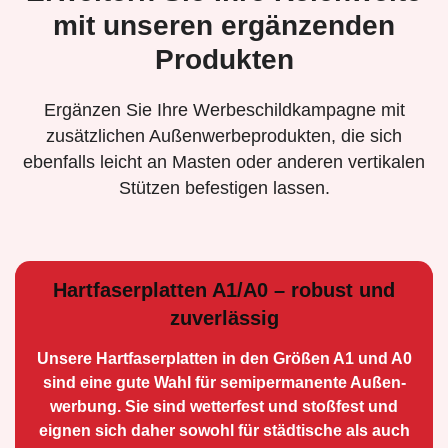
mit unseren ergänzenden
Produkten
Ergänzen Sie Ihre Werbeschildkampagne mit
zusätzlichen Außenwerbeprodukten, die sich
ebenfalls leicht an Masten oder anderen vertikalen
Stützen befestigen lassen.
Hartfaserplatten A1/A0 – robust und
zuverlässig
Unsere Hartfaserplatten in den Größen A1 und A0
sind eine gute Wahl für semiperma­nente Außen­
werbung. Sie sind wetterfest und stoßfest und
eignen sich daher sowohl für städtische als auch