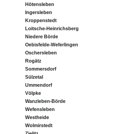
Hötensleben
Ingersleben
Kroppenstedt
Loitsche-Heinrichsberg
Niedere Börde
Oebisfelde-Weferlingen
Oschersleben
Rogätz
Sommersdorf
Sülzetal
Ummendorf
Völpke
Wanzleben-Börde
Wefensleben
Westheide
Wolmirstedt
Zielitz