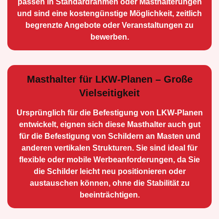
passen in Standardrahmen oder Masthalterungen
und sind eine kostengünstige Möglichkeit, zeitlich
begrenzte Angebote oder Veranstaltungen zu
bewerben.
Masthalter für LKW-Planen – Große
Vielseitigkeit
Ursprünglich für die Be­festigung von LKW-Planen
entwickelt, eignen sich diese Masthalter auch gut
für die Befestigung von Schildern an Masten und
anderen vertikalen Strukturen. Sie sind ideal für
flexible oder mobile Werbean­forderungen, da Sie
die Schilder leicht neu positio­nieren oder
austauschen können, ohne die Stabilität zu
beeinträchtigen.