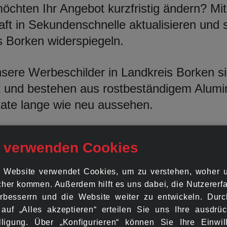
öchten Ihr Angebot kurzfristig ändern? 
ft in Sekundenschnelle aktualisieren und 
is Borken widerspiegeln.
ere Werbeschilder in Landkreis Borken sind
 und bestehen aus rostbeständigem Alumini
ate lange wie neu aussehen.
 verwenden Cookies
Branche in Landkreis Bor
 Website verwendet Cookies, um zu verstehen, woher 
her kommen. Außerdem hilft es uns dabei, die Nutzer­erf
Vielzahl von Unternehmen, darunter Boutiquen, Sa
rbesserrn und die Website weiter zu entwickeln. Dur
 auf „Alles akzeptieren“ erteilen Sie uns Ihre ausdrüc
cheinungsbild. Wir bieten Ihnen einen individuel
lligung. Über „Konfigurieren“ können Sie Ihre Einwil