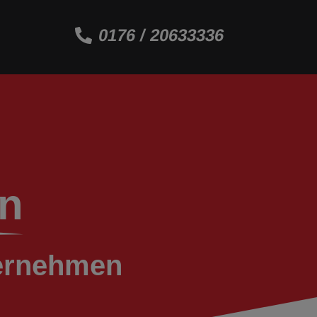
0176 / 20633336
en
ternehmen