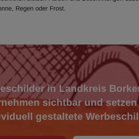
onne, Regen oder Frost.
eschilder in Landkreis Bork
rnehmen sichtbar und setzen 
ividuell gestaltete Werbeschil