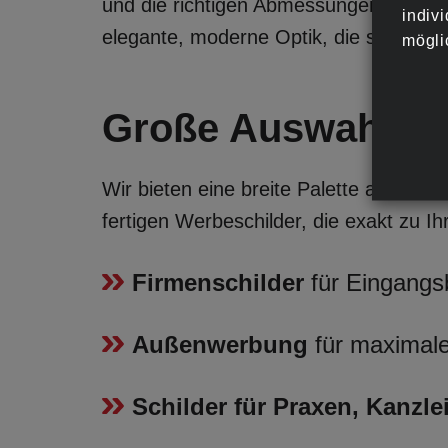
und die richtigen Abmessungen für Ihr
indiv
elegante, moderne Optik, die sich har
mögli
Große Auswahl an
Wir bieten eine breite Palette an Werbe
fertigen Werbeschilder, die exakt zu I
Firmenschilder
für Eingangs
Außenwerbung
für maximale
Schilder für Praxen, Kanzl