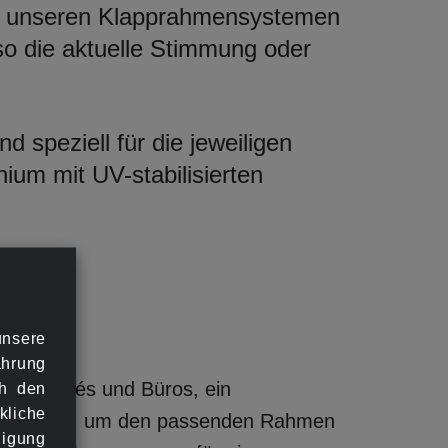
Mit unseren Klapprahmensystemen
so die aktuelle Stimmung oder
 speziell für die jeweiligen
um mit UV-stabilisierten
ken
unsere
ahrung
lons, Cafés und Büros, ein
ch den
kliche
len Service, um den passenden Rahmen
ligung