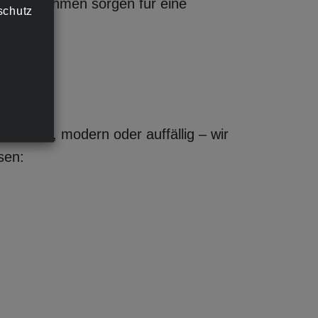
uminiumrahmen sorgen für eine
schutz
b dezent, modern oder auffällig – wir
sen: