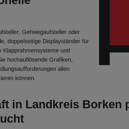
onelle
fsteller, Gehwegaufsteller oder
, doppelseitige Displayständer für
ne Klapprahmensysteme und
Sie hochauflösende Grafiken,
ndlungsaufforderungen allen
tieren können.
t in Landkreis Borken 
aucht