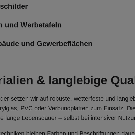
schilder
n und Werbetafeln
ebäude und Gewerbeflächen
alien & langlebige Qual
der setzen wir auf robuste, wetterfeste und langle
lglas, PVC oder Verbundplatten zum Einsatz. Dies
eine lange Lebensdauer – selbst bei intensiver Nut
chniken bleiben Farben und Beschriftungen dauer