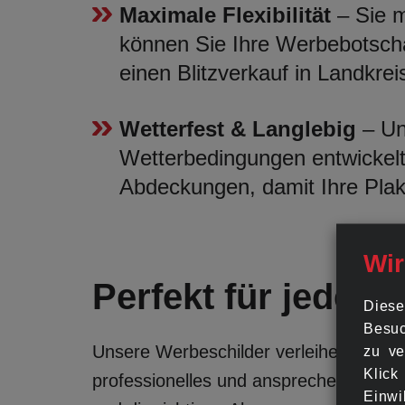
Maximale Flexibilität
– Sie m
können Sie Ihre Werbebotscha
einen Blitzverkauf in Landkre
Wetterfest & Langlebig
– Uns
Wetterbedingungen entwickelt
Abdeckungen, damit Ihre Plak
Wir
Perfekt für jede 
Diese
Besuc
Unsere Werbeschilder verleihen einer 
zu ve
Klick
professionelles und ansprechendes Ers
Einwi