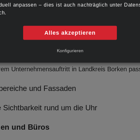
en Standort in Landkreis Borken zu finden. Die Al
iduell anpassen ‒ dies ist auch nachträglich unter Daten
monisch in die moderne Geschäftswelt einfügt.
ch.
Alles akzeptieren
 Werbeschildern
Konfigurieren
schildern für unterschiedlichste Anforderungen - o
hrem Unternehmensauftritt in Landkreis Borken pas
bereiche und Fassaden
 Sichtbarkeit rund um die Uhr
eien und Büros