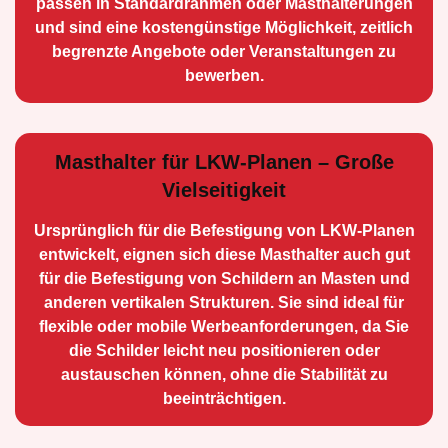
passen in Standardrahmen oder Masthalterungen
und sind eine kostengünstige Möglichkeit, zeitlich
begrenzte Angebote oder Veranstaltungen zu
bewerben.
Masthalter für LKW-Planen – Große
Vielseitigkeit
Ursprünglich für die Be­festigung von LKW-Planen
entwickelt, eignen sich diese Masthalter auch gut
für die Befestigung von Schildern an Masten und
anderen vertikalen Strukturen. Sie sind ideal für
flexible oder mobile Werbean­forderungen, da Sie
die Schilder leicht neu positio­nieren oder
austauschen können, ohne die Stabilität zu
beeinträchtigen.