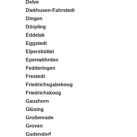
Delve
Diekhusen-Fahrstedt
Dingen
Dörpling
Eddelak
Eggstedt
Elpersbüttel
Epenwöhrden
Fedderingen
Frestedt
Friedrichsgabekoog
Friedrichskoog
Gaushorn
Glüsing
Großenrade
Groven
Gudendorf