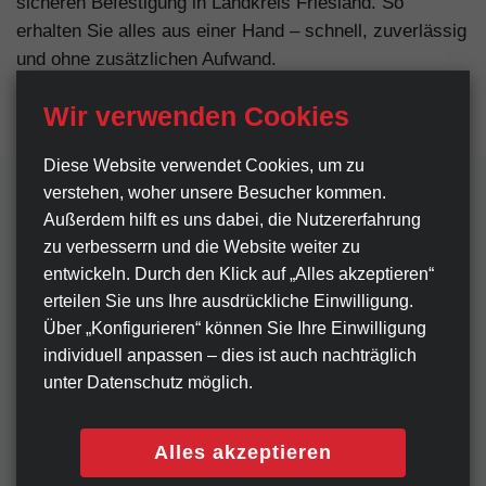
sicheren Befestigung in Landkreis Friesland. So
erhalten Sie alles aus einer Hand – schnell, zuverlässig
und ohne zusätzlichen Aufwand.
Wir verwenden Cookies
Diese Website verwendet Cookies, um zu
verstehen, woher unsere Besucher kommen.
Außerdem hilft es uns dabei, die Nutzer­erfahrung
zu verbesserrn und die Website weiter zu
Häufig gestellte Fragen zu
entwickeln. Durch den Klick auf „Alles akzeptieren“
Werbeschildern in
erteilen Sie uns Ihre ausdrückliche Einwilligung.
Über „Konfigurieren“ können Sie Ihre Einwilligung
Landkreis Friesland
individuell anpassen ‒ dies ist auch nachträglich
unter Datenschutz möglich.
Welche Größen sind für Unternehmen in
Landkreis Friesland verfügbar?
Alles akzeptieren