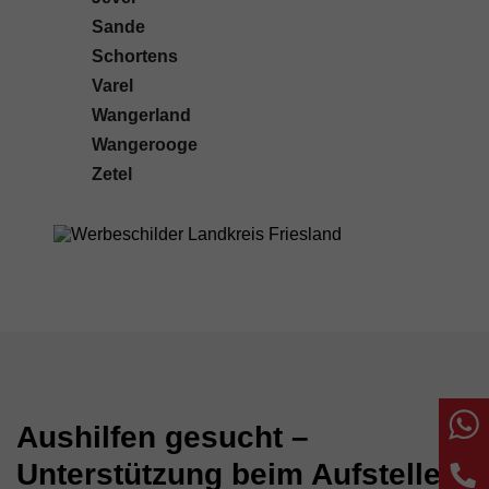
Sande
Schortens
Varel
Wangerland
Wangerooge
Zetel
W
Aushilfen gesucht –
Unterstützung beim Aufstellen
T