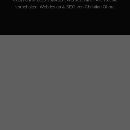
vorbehalten.
Webdesign
&
SEO
von
Christian Ohme