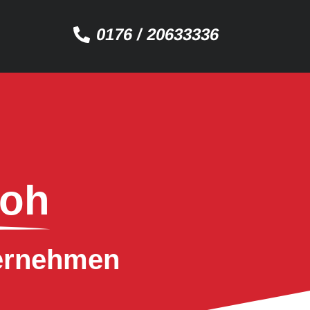
0176 / 20633336
loh
ternehmen