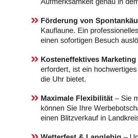
Aufmerksamkeit genau in dem 
Förderung von Spontankäu
Kauflaune. Ein professionelles
einen sofortigen Besuch ausl
Kosteneffektives Marketing
erfordert, ist ein hochwertige
die Uhr bietet.
Maximale Flexibilität
– Sie m
können Sie Ihre Werbebotscha
einen Blitzverkauf in Landkrei
Wetterfest & Langlebig
– Uns