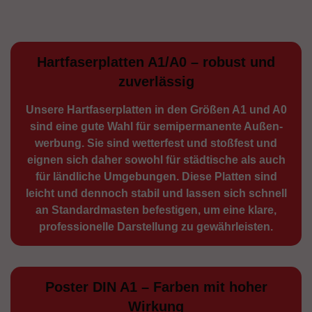
Hartfaserplatten A1/A0 – robust und
zuverlässig
Unsere Hartfaserplatten in den Größen A1 und A0
sind eine gute Wahl für semiperma­nente Außen­
werbung. Sie sind wetterfest und stoßfest und
eignen sich daher sowohl für städtische als auch
für ländliche Umge­bungen. Diese Platten sind
leicht und dennoch stabil und lassen sich schnell
an Standard­masten befestigen, um eine klare,
professionelle Darstellung zu gewährleisten.
Poster DIN A1 – Farben mit hoher
Wirkung