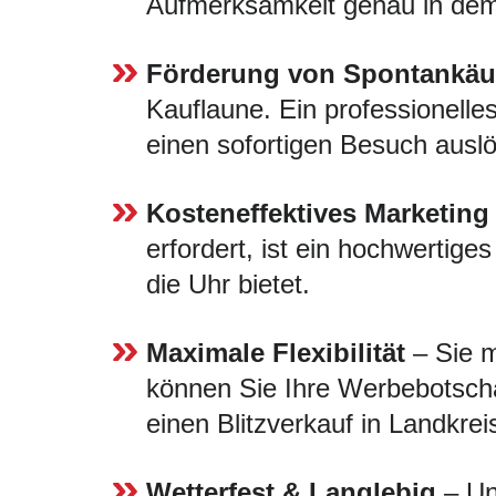
Aufmerksamkeit genau in dem 
Förderung von Spontankäu
Kauflaune. Ein professionelles
einen sofortigen Besuch ausl
Kosteneffektives Marketing
erfordert, ist ein hochwertige
die Uhr bietet.
Maximale Flexibilität
– Sie m
können Sie Ihre Werbebotscha
einen Blitzverkauf in Landkre
Wetterfest & Langlebig
– Uns