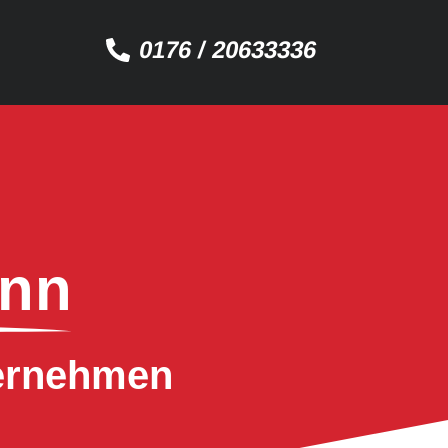
0176 / 20633336
ann
ternehmen