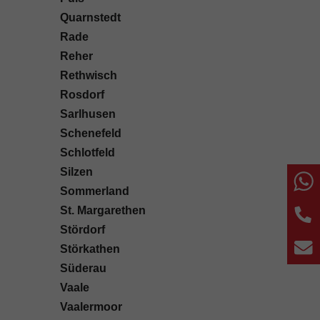
Quarnstedt
Rade
Reher
Rethwisch
Rosdorf
Sarlhusen
Schenefeld
Schlotfeld
Silzen
W
Sommerland
St. Margarethen
T
Stördorf
E
Störkathen
Süderau
Vaale
Vaalermoor