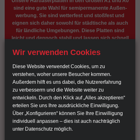
Unsere Hartfaserplatten in den Größen A1 und A0
sind eine gute Wahl für semiperma­nente Außen­
werbung. Sie sind wetterfest und stoßfest und
eignen sich daher sowohl für städtische als auch
für ländliche Umge­bungen. Diese Platten sind
leicht und dennoch stabil und lassen sich schnell
an Standard­masten befestigen, um eine klare,
Wir verwenden Cookies
professionelle Darstellung zu gewährleisten.
Diese Website verwendet Cookies, um zu
verstehen, woher unsere Besucher kommen.
Poster DIN A1 – Farben mit hoher
Außerdem hilft es uns dabei, die Nutzer­erfahrung
Wirkung
zu verbesserrn und die Website weiter zu
entwickeln. Durch den Klick auf „Alles akzeptieren“
Für kurzfristige Werbe­aktionen oder saisonale
erteilen Sie uns Ihre ausdrückliche Einwilligung.
Kampagnen sind unsere DIN A1-Poster eine
Über „Konfigurieren“ können Sie Ihre Einwilligung
ausge­zeichnete Wahl. Gedruckt in lebendigen 4/0
individuell anpassen ‒ dies ist auch nachträglich
CMYK-Farben liefern sie scharfe, auffällige Bilder,
unter Datenschutz möglich.
die an belebten Orten ins Auge fallen. Die Poster
passen in Standardrahmen oder Masthalterungen