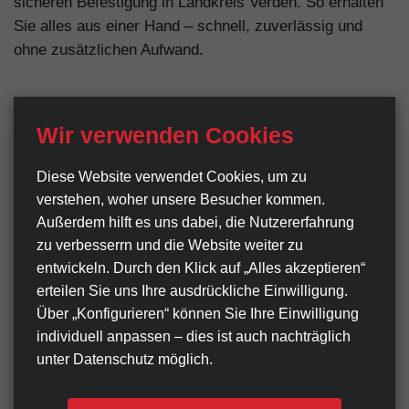
sicheren Befestigung in Landkreis Verden. So erhalten
Sie alles aus einer Hand – schnell, zuverlässig und
ohne zusätzlichen Aufwand.
Wir verwenden Cookies
Diese Website verwendet Cookies, um zu
verstehen, woher unsere Besucher kommen.
Außerdem hilft es uns dabei, die Nutzer­erfahrung
Häufig gestellte Fragen zu
zu verbesserrn und die Website weiter zu
Werbeschildern in
entwickeln. Durch den Klick auf „Alles akzeptieren“
Landkreis Verden
erteilen Sie uns Ihre ausdrückliche Einwilligung.
Über „Konfigurieren“ können Sie Ihre Einwilligung
individuell anpassen ‒ dies ist auch nachträglich
Welche Größen sind für Unternehmen in
unter Datenschutz möglich.
Landkreis Verden verfügbar?