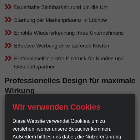
Dauerhafte Sichtbarkeit rund um die Uhr
Stärkung der Markenpräsenz in Lüchow
Erhöhte Wiedererkennung Ihres Unternehmens
Effektive Werbung ohne laufende Kosten
Professioneller erster Eindruck für Kunden und
Geschäftspartner
Professionelles Design für maximale
Wirkung
Ein Werbeschild ist oft der erste Kontaktpunkt
Wir verwenden Cookies
zwischen Ihrem Unternehmen und potenziellen Kunden
in Lüchow. Deshalb legen wir großen Wert auf ein
Diese Website verwendet Cookies, um zu
professionelles, gut durchdachtes Design. Klare
verstehen, woher unsere Besucher kommen.
Außerdem hilft es uns dabei, die Nutzer­erfahrung
Botschaften, hohe Lesbarkeit und eine stimmige