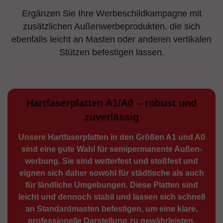
Ergänzen Sie Ihre Werbeschildkampagne mit
zusätzlichen Außenwerbeprodukten, die sich
ebenfalls leicht an Masten oder anderen vertikalen
Stützen befestigen lassen.
Hartfaserplatten A1/A0 – robust und
zuverlässig
Unsere Hartfaserplatten in den Größen A1 und A0
sind eine gute Wahl für semiperma­nente Außen­
werbung. Sie sind wetterfest und stoßfest und
eignen sich daher sowohl für städtische als auch
für ländliche Umge­bungen. Diese Platten sind
leicht und dennoch stabil und lassen sich schnell
an Standard­masten befestigen, um eine klare,
professionelle Darstellung zu gewährleisten.