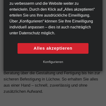
zu verbesserrn und die Website weiter zu
Gestaltung sorgen dafür, dass Ihr Werbeschild sofort
entwickeln. Durch den Klick auf „Alles akzeptieren“
ins Auge fällt und im Gedächtnis bleibt.
erteilen Sie uns Ihre ausdrückliche Einwilligung.
Gerne übernehmen wir auch die komplette Gestaltung
Über „Konfigurieren“ können Sie Ihre Einwilligung
Ihres Werbeschildes – von der Idee bis zur finalen
individuell anpassen ‒ dies ist auch nachträglich
Umsetzung.
unter Datenschutz möglich.
Montage & Rundum-Service
Alles akzeptieren
Auf Wunsch bieten wir Ihnen nicht nur die Produktion,
sondern auch die fachgerechte Montage Ihrer
Konfigurieren
Werbeschilder an. Unser Service reicht von der
Beratung über die Gestaltung und Fertigung bis hin zur
sicheren Befestigung in Lüchow. So erhalten Sie alles
aus einer Hand – schnell, zuverlässig und ohne
zusätzlichen Aufwand.