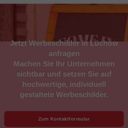
Jetzt Werbeschilder in Lüchow
anfragen
Machen Sie Ihr Unternehmen
sichtbar und setzen Sie auf
hochwertige, individuell
gestaltete Werbeschilder.
Zum Kontaktformular