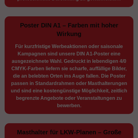
Poster DIN A1 – Farben mit hoher
Wirkung
Für kurzfristige Werbe­aktionen oder saisonale
Kampagnen sind unsere DIN A1-Poster eine
ausge­zeichnete Wahl. Gedruckt in lebendigen 4/0
CMYK-Farben liefern sie scharfe, auffällige Bilder,
die an belebten Orten ins Auge fallen. Die Poster
passen in Standardrahmen oder Masthalterungen
und sind eine kostengünstige Möglichkeit, zeitlich
begrenzte Angebote oder Veranstaltungen zu
bewerben.
Masthalter für LKW-Planen – Große